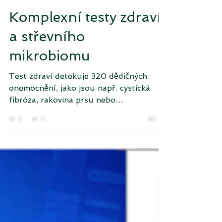
DDC Praha
13. 7. 2020
Minut čtení: 1
Komplexní testy zdraví
a střevního
mikrobiomu
Test zdraví detekuje 320 dědičných
onemocnění, jako jsou např. cystická
fibróza, rakovina prsu nebo
Parkinsonova choroba....