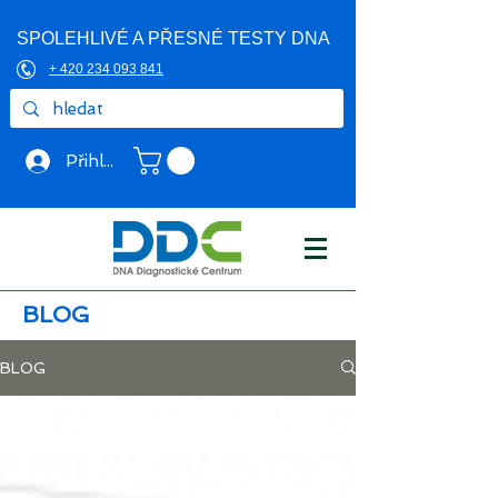
SPOLEHLIVÉ A PŘESNÉ TESTY DNA
+ 420 234 093 841
Přihlásit se
BLOG
BLOG