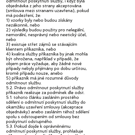
odmítnout poskytnutí služby, i když byla
objednávka z jeho strany akceptována
(smlouva mezi stranami uzavřena), pokud
má podezření, že:
1) vzorky byly nebo budou získány
nezákonně, nebo
2) výsledky budou použity pro nelegální,
nemorální, nesprávný nebo neetický účel,
nebo
3) existuje střet zájmů se stávajícím
klientem příkazníka, nebo
4) kvalita služby příkazníka by jinak mohla
být ohrožena, například v případě, že
objem práce vyžaduje, aby žádné nové
případy nebyly přijímány po dobu určitou,
kromě případu nouze, anebo
5) příkazník má jiné rozumné důvody
odmítnout službu.
5.2. Právo odmítnout poskytnutí služby
příkazník realizuje za podmínek dle odst.
5.1. tohoto článku zasláním prostého
sdělení o odmítnutí poskytnutí služby do
okamžiku uzavření smlouvy (akceptace
objednávky) anebo zasláním téhož sdělení
spolu s odstoupením od smlouvy bez
poskytnutí odstupného.
5.3. Pokud dojde k oprávněnému
odmítnutí poskytnutí služby, prohlašuje