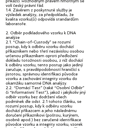
příkazci. Rozhodným právem hmotným se
volí český právní řád.
1.4. Závěrem z poskytnuté služby je
výsledek analýzy, za předpokladu, že
kvalita vzorku(ů) odpovídá standardům
laboratoře.
2. Odběr podkladového vzorku k DNA
analýze
2.1. “Chain-of-Custody” se rozumí
postup, kdy k odběru vzorku dochází
příkazníkem nebo třetí nezávislou osobou
určenou příkazníkem oproti předložení
dokladu totožnosti osobou, z níž dochází
k odběru vzorku; tento postup jako jediný
zaručuje, s pravděpodobností hraničící s
jistotou, správnou identifikaci původce
vzorku a zachování integrity vzorku do
okamžiku samotné DNA analýzy.
2.2. “Domácí Test” (také “Osobní Odběr”
či “Informativní Test”), jakož i jakýkoliv jiný
odběr vzorku bez dodržení všech
podmínek dle odst. 2.1 tohoto článku, se
rozumí postup, kdy k odběru vzorku
dochází příkazcem a jeho následnému
doručení příkazníkovi (poštou, kurýrem,
osobně apod.) bez zaručené identifikace
původce vzorku a integrity vzorku; vzorek