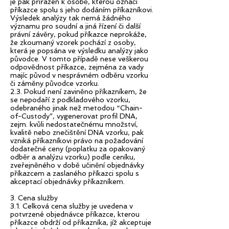
je pak přiřazen k osobě, kterou označí
příkazce spolu s jeho dodáním příkazníkovi.
Výsledek analýzy tak nemá žádného
významu pro soudní a jiná řízení či další
právní závěry, pokud příkazce neprokáže,
že zkoumaný vzorek pochází z osoby,
která je popsána ve výsledku analýzy jako
původce. V tomto případě nese veškerou
odpovědnost příkazce, zejména za vady
majíc původ v nesprávném odběru vzorku
či záměny původce vzorku.
2.3. Pokud není zaviněno příkazníkem, že
se nepodaří z podkladového vzorku,
odebraného jinak než metodou “Chain-
of-Custody”, vygenerovat profil DNA,
zejm. kvůli nedostatečnému množství,
kvalitě nebo znečištění DNA vzorku, pak
vzniká příkazníkovi právo na požadování
dodatečné ceny (poplatku za opakovaný
odběr a analýzu vzorku) podle ceníku,
zveřejněného v době učinění objednávky
příkazcem a zaslaného příkazci spolu s
akceptací objednávky příkazníkem.
3. Cena služby
3.1. Celková cena služby je uvedena v
potvrzené objednávce příkazce, kterou
příkazce obdrží od příkazníka, jíž akceptuje