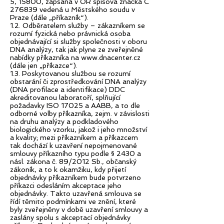
5, 15800, zapsaná v OR spisová značka C
276839 vedená u Městského soudu v
Praze (dále „příkazník“).
1.2. Odběratelem služby – zákazníkem se
rozumí fyzická nebo právnická osoba
objednávající si služby společnosti v oboru
DNA analýzy, tak jak plyne ze zveřejněné
nabídky příkazníka na
www.dnacenter.cz
(dále jen „příkazce“).
1.3. Poskytovanou službou se rozumí
obstarání či zprostředkování DNA analýzy
(DNA profilace a identifikace) DDC
akreditovanou laboratoří, splňující
požadavky ISO 17025 a AABB, a to dle
odborné volby příkazníka, zejm. v závislosti
na druhu analýzy a podkladového
biologického vzorku, jakož i jeho množství
a kvality; mezi příkazníkem a příkazcem
tak dochází k uzavření nepojmenované
smlouvy příkazního typu podle § 2430 a
násl. zákona č. 89/2012 Sb., občanský
zákoník, a to k okamžiku, kdy přijetí
objednávky příkazníkem bude potvrzeno
příkazci odesláním akceptace jeho
objednávky. Takto uzavřená smlouva se
řídí těmito podmínkami ve znění, které
byly zveřejněny v době uzavření smlouvy a
zaslány spolu s akceptací objednávky