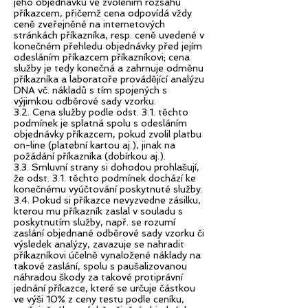
jeho objednávku ve zvolením rozsahu
příkazcem, přičemž cena odpovídá vždy
ceně zveřejněné na internetových
stránkách příkazníka, resp. ceně uvedené v
konečném přehledu objednávky před jejím
odesláním příkazcem příkazníkovi; cena
služby je tedy konečná a zahrnuje odměnu
příkazníka a laboratoře provádějící analýzu
DNA vč. nákladů s tím spojených s
výjimkou odběrové sady vzorku.
3.2. Cena služby podle odst. 3.1. těchto
podmínek je splatná spolu s odesláním
objednávky příkazcem, pokud zvolil platbu
on-line (platební kartou aj.), jinak na
požádání příkazníka (dobírkou aj.).
3.3. Smluvní strany si dohodou prohlašují,
že odst. 3.1. těchto podmínek dochází ke
konečnému vyúčtování poskytnuté služby.
3.4. Pokud si příkazce nevyzvedne zásilku,
kterou mu příkazník zaslal v souladu s
poskytnutím služby, např. se rozumí
zaslání objednané odběrové sady vzorku či
výsledek analýzy, zavazuje se nahradit
příkazníkovi účelně vynaložené náklady na
takové zaslání, spolu s paušalizovanou
náhradou škody za takové protiprávní
jednání příkazce, které se určuje částkou
ve výši 10% z ceny testu podle ceníku,