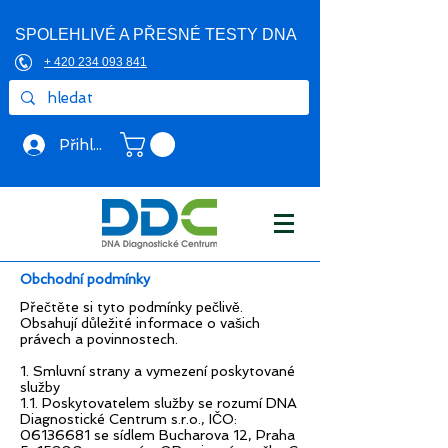
SPOLEHLIVÉ A PŘESNÉ TESTY DNA
+ 420 234 093 841
Přihlásit se
Obchodní podmínky
Přečtěte si tyto podmínky pečlivě.
Obsahují důležité informace o vašich
právech a povinnostech.
1. Smluvní strany a vymezení poskytované
služby
1.1. Poskytovatelem služby se rozumí DNA
Diagnostické Centrum s.r.o., IČO:
06136681
se sídlem Bucharova 12, Praha