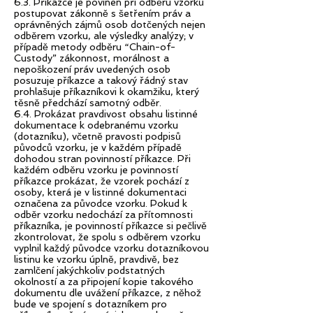
6.3. Příkazce je povinen při odběru vzorků
postupovat zákonně s šetřením práv a
oprávněných zájmů osob dotčených nejen
odběrem vzorku, ale výsledky analýzy; v
případě metody odběru “Chain-of-
Custody” zákonnost, morálnost a
nepoškození práv uvedených osob
posuzuje příkazce a takový řádný stav
prohlašuje příkazníkovi k okamžiku, který
těsně předchází samotný odběr.
6.4. Prokázat pravdivost obsahu listinné
dokumentace k odebranému vzorku
(dotazníku), včetně pravosti podpisů
původců vzorku, je v každém případě
dohodou stran povinností příkazce. Při
každém odběru vzorku je povinností
příkazce prokázat, že vzorek pochází z
osoby, která je v listinné dokumentaci
označena za původce vzorku. Pokud k
odběr vzorku nedochází za přítomnosti
příkazníka, je povinností příkazce si pečlivě
zkontrolovat, že spolu s odběrem vzorku
vyplnil každý původce vzorku dotazníkovou
listinu ke vzorku úplně, pravdivě, bez
zamlčení jakýchkoliv podstatných
okolností a za připojení kopie takového
dokumentu dle uvážení příkazce, z něhož
bude ve spojení s dotazníkem pro