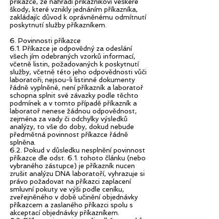
příkazce, že nahradí příkazníkovi veškeré
škody, které vznikly jednáním příkazníka,
zakládajíc důvod k oprávněnému odmítnutí
poskytnutí služby příkazníkem.
6. Povinnosti příkazce
6.1. Příkazce je odpovědný za odeslání
všech jím odebraných vzorků informací,
včetně listin, požadovaných k poskytnutí
služby, včetně této jeho odpovědnosti vůči
laboratoři; nejsou-li listinné dokumenty
řádně vyplněné, není příkazník a laboratoř
schopna splnit své závazky podle těchto
podmínek a v tomto případě příkazník a
laboratoř nenese žádnou odpovědnost,
zejména za vady či odchylky výsledků
analýzy, to vše do doby, dokud nebude
předmětná povinnost příkazce řádně
splněna.
6.2. Pokud v důsledku nesplnění povinnost
příkazce dle odst. 6.1. tohoto článku (nebo
vybraného zástupce) je příkazník nucen
zrušit analýzu DNA laboratoří, vyhrazuje si
právo požadovat na příkazci zaplacení
smluvní pokuty ve výši podle ceníku,
zveřejněného v době učinění objednávky
příkazcem a zaslaného příkazci spolu s
akceptací objednávky příkazníkem.