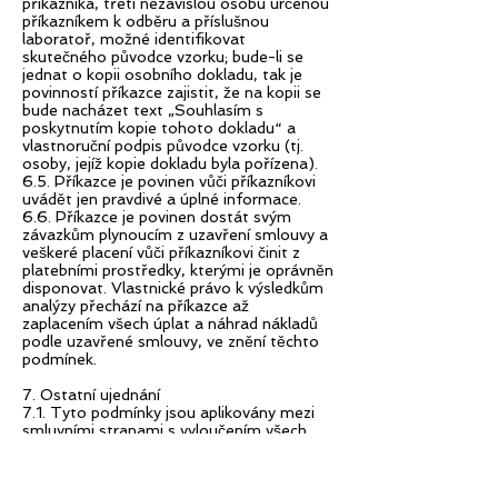
příkazníka, třetí nezávislou osobu určenou
příkazníkem k odběru a příslušnou
laboratoř, možné identifikovat
skutečného původce vzorku; bude-li se
jednat o kopii osobního dokladu, tak je
povinností příkazce zajistit, že na kopii se
bude nacházet text „Souhlasím s
poskytnutím kopie tohoto dokladu“ a
vlastnoruční podpis původce vzorku (tj.
osoby, jejíž kopie dokladu byla pořízena).
6.5. Příkazce je povinen vůči příkazníkovi
uvádět jen pravdivé a úplné informace.
6.6. Příkazce je povinen dostát svým
závazkům plynoucím z uzavření smlouvy a
veškeré placení vůči příkazníkovi činit z
platebními prostředky, kterými je oprávněn
disponovat. Vlastnické právo k výsledkům
analýzy přechází na příkazce až
zaplacením všech úplat a náhrad nákladů
podle uzavřené smlouvy, ve znění těchto
podmínek.
7. Ostatní ujednání
7.1. Tyto podmínky jsou aplikovány mezi
smluvními stranami s vyloučením všech
ostatních podmínek, včetně jakýchkoli
podmínek příkazce, ať již budou vzneseny
jakkoliv a kdykoliv vůči příkazníkovi,