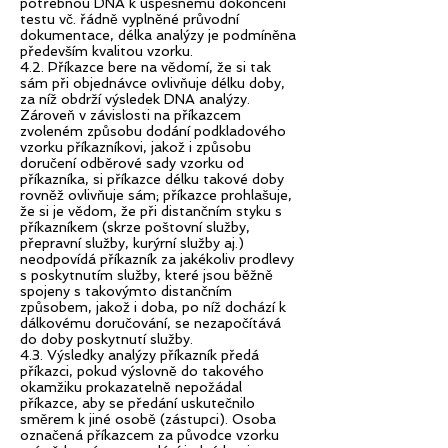
potřebnou DNA k úspěšnému dokončení
testu vč. řádně vyplněné průvodní
dokumentace, délka analýzy je podmíněna
především kvalitou vzorku.
4.2. Příkazce bere na vědomí, že si tak
sám při objednávce ovlivňuje délku doby,
za níž obdrží výsledek DNA analýzy.
Zároveň v závislosti na příkazcem
zvoleném způsobu dodání podkladového
vzorku příkazníkovi, jakož i způsobu
doručení odběrové sady vzorku od
příkazníka, si příkazce délku takové doby
rovněž ovlivňuje sám; příkazce prohlašuje,
že si je vědom, že při distančním styku s
příkazníkem (skrze poštovní služby,
přepravní služby, kurýrní služby aj.)
neodpovídá příkazník za jakékoliv prodlevy
s poskytnutím služby, které jsou běžně
spojeny s takovýmto distančním
způsobem, jakož i doba, po níž dochází k
dálkovému doručování, se nezapočítává
do doby poskytnutí služby.
4.3. Výsledky analýzy příkazník předá
příkazci, pokud výslovně do takového
okamžiku prokazatelně nepožádal
příkazce, aby se předání uskutečnilo
směrem k jiné osobě (zástupci). Osoba
označená příkazcem za původce vzorku