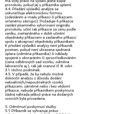
má vždy právo na vydání jedné kopie
protokolu, pokud jej u příkazníka uplatní.
4.4. Předání výsledků analýze se
uskutečňuje elektronickou formou
(odesláním e-mailu příkazci či příkazcem
určenému zástupci). Požaduje-li příkazce
zaslání písemného vyhotovení originálu
protokolu, učiní tak příkazce za cenu podle
ceníku, zveřejněného v době učinění
objednávky příkazcem a zaslaného příkazci
spolu s akceptací objednávky příkazníkem.
K předání výsledků analýzy není příkazník
povinen, pokud není uhrazena sjednaná
úplata (odměna příkazníka) či náklady
spojené s obstaráním či zprostředkováním
(cena odběrových sad vzorku, odměna
laboratoře aj.), tak jak stanoví čl. III. odst.
3.1. těchto podmínek.
4.5. V případě, že by nebylo možné
dokončit analýzu z důvodu dodání
nekvalitních/nepoužitelných vzorků
příkazcem, záměrně nebo i bez vědomí
příkazce, nebude příkazníkem poskytnuta
žádná náhrada jelikož práce na dodaných
vzorcích byla provedena.
5. Odmítnutí poskytnutí služby
5.1. Příkazník se vyhrazuje právo