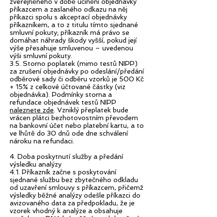
zveřejněného v době učinění objednávky
příkazcem a zaslaného odkazu na něj
příkazci spolu s akceptací objednávky
příkazníkem, a to z titulu tímto sjednané
smluvní pokuty; příkazník má právo se
domáhat náhrady škody vyšší, pokud její
výše přesahuje smluvenou – uvedenou
výši smluvní pokuty.
3.5. Storno poplatek (mimo testů NIPP)
za zrušení objednávky po odeslání/předání
odběrové sady či odběru vzorků je 500 Kč
+ 15% z celkové účtované částky (viz
objednávka). Podmínky storna a
refundace objednávek testů NIPP
naleznete zde
. Vzniklý přeplatek bude
vrácen plátci bezhotovostním převodem
na bankovní účet nebo platební kartu, a to
ve lhůtě do 30 dnů ode dne schválení
nároku na refundaci.
4. Doba poskytnutí služby a předání
výsledku analýzy
4.1. Příkazník začne s poskytování
sjednané službu bez zbytečného odkladu
od uzavření smlouvy s příkazcem, přičemž
výsledky běžné analýzy odešle příkazci do
avizovaného data za předpokladu, že je
vzorek vhodný k analýze a obsahuje