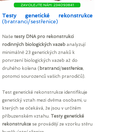
ZAVOLEJTE NÁM: 234093841
Testy genetické
rekonstrukce
(bratranci/sestřenice)
Naše
testy DNA pro rekonstrukci
rodinných biologických vazeb
analyzují
minimálně 23 genetických znaků k
potvrzení biologických vazeb až do
druhého kolena (
bratranci
/
sestřenice
,
potomci sourozenců vašich prarodičů).
Test genetické rekonstrukce identifikuje
genetický vztah mezi dvěma osobami, u
kterých se očekává, že jsou v určitém
příbuzenském vztahu.
Testy genetické
rekonstrukce
se provádějí ze vzorku stěru
buněk ústní sliznice.