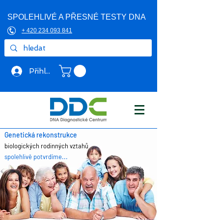
SPOLEHLIVÉ A PŘESNÉ TESTY DNA
+ 420 234 093 841
Přihlásit se
Genetická rekonstrukce
biologických rodinných vztahů
spolehlivě potvrdíme...