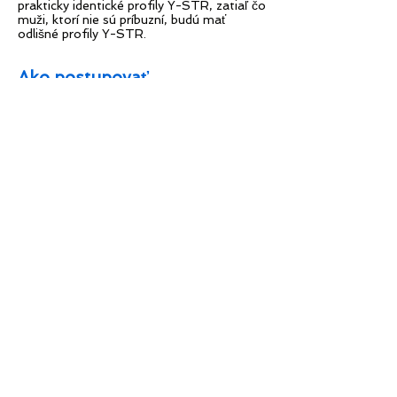
prakticky identické profily Y-STR, zatiaľ čo
muži, ktorí nie sú príbuzní, budú mať
odlišné profily Y-STR.
Ako postupovať
Najprv
objednajte test
vyplnením
krátkeho formulára, kde si
vyberiete požadované služby.
Následne dostanete odberovú
súpravu (obsahuje všetko potrebné
na vykonanie odberu) pomocou
ktorej odoberiete vzorky výterom
ústnej dutiny. Odobrané vzorky
podľa priloženého návodu potom
zašlite späť k nám.
Dĺžka analýzy
záleží na type a kvalite vzoriek.
Copyright ©
2017-2026
DNA Diagnostické Centrum
s.r.o., Testy DNA, Testy otcovstva, Prenatálne testy DNA
Bucharova 12 | Praha 5 | tel:
234 093 841