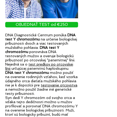
OBJEDNAŤ TEST od €250
DNA Diagnostické Centrum ponúka
DNA
test Y chromozómu
na určenie biologickej
príbuznosti dvoch a viac testovaných
mužského pohlavia.
DNA test Y
chromozómu
porovnáva DNA
testovaných mužov a overuje biologickú
príbuznosť po otcovskej "paternitnej" línii.
Nejedná sa o
test predkov po otcovskej
línii
určujúcej paternitnú haploskupinu.
DNA test Y chromozómu
možno použiť
na overenie rodinných vzťahov, keď vzorka
údajného otca dieťaťa mužského pohlavia
nie je k dispozícii pre
testovanie otcovstva
a nemožno použiť žiadne iné genetické
testy príbuznosti.
Syn dedí Y chromozóm od svojho otca a
vďaka tejto dedičnosti možno u mužov
profilovať a porovnať DNA chromozómu Y
na overenie biologickej príbuznosti. Muži,
ktorí sú biologicky príbuzní, budú mať