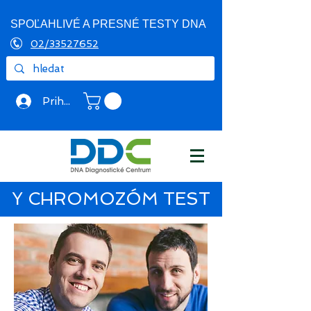
SPOĽAHLIVÉ A PRESNÉ TESTY DNA
02/33527652
Prihlásiť sa
Y CHROMOZÓM TEST