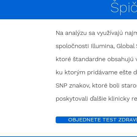
Špič
Na analýzu sa využívajú naj
spoločnosti Illumina, Global
ktoré štandardne obsahujú 
ku ktorým pridávame ešte ď
SNP znakov, ktoré boli staro
poskytovali ďalšie klinicky r
OBJEDNETE TEST ZDRAV