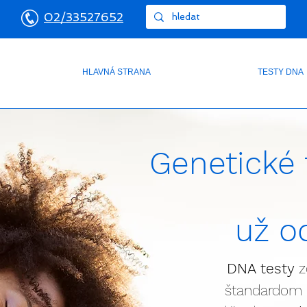
02/33527652
HLAVNÁ STRANA
TESTY DNA
Genetické 
už o
DNA testy
z
štandardom 