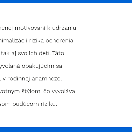
menej motivovaní k udržaniu
imalizácii rizika ochorenia
ak aj svojich detí. Táto
yvolaná opakujúcim sa
 v rodinnej anamnéze,
votným štýlom, čo vyvoláva
šom budúcom riziku.