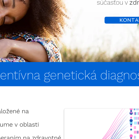
súčasťou v
zdr
KONTA
entívna genetická diagno
aložené na
me v oblasti
eraním na zdravotné