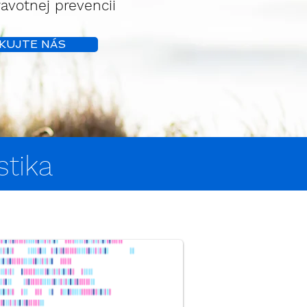
avotnej prevencii
KUJTE NÁS
stika