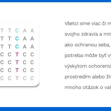
Všetci sme viac či 
svojho zdravia a min
ako ochranou seba, t
potreba môže byť v
výskytom ochorenia
prostredím alebo ži
mnoho otázok o va