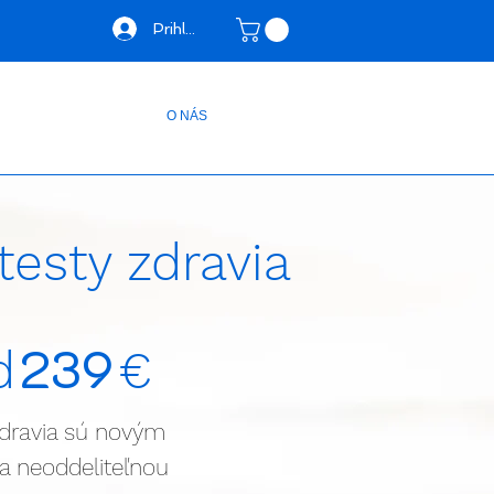
Prihlásiť sa
O NÁS
testy zdravia
239
d
€
dravia sú novým
a neoddeliteľnou