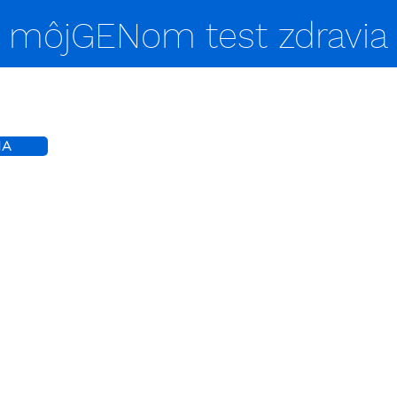
môjGENom test zdravia
IA