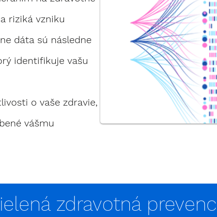
a riziká vzniku
ne dáta sú následne
rý identifikuje vašu
livosti o vaše zdravie,
sobené vášmu
ielená zdravotná prevenc