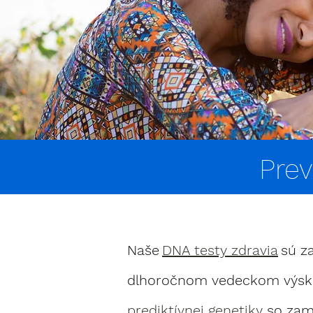
Prev
Naše
DNA testy zdravia
sú z
dlhoročnom vedeckom výsku
prediktívnej genetiky
so zam