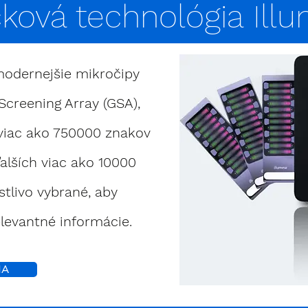
ková technológia Ill
modernejšie mikročipy
 Screening Array (GSA),
viac ako 750000 znakov
alších viac ako 10000
stlivo vybrané, aby
elevantné informácie.
IA