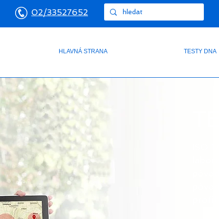
02/33527652
HLAVNÁ STRANA
TESTY DNA
T
ISO 1
labor
pôvod
pôvod 
profil.