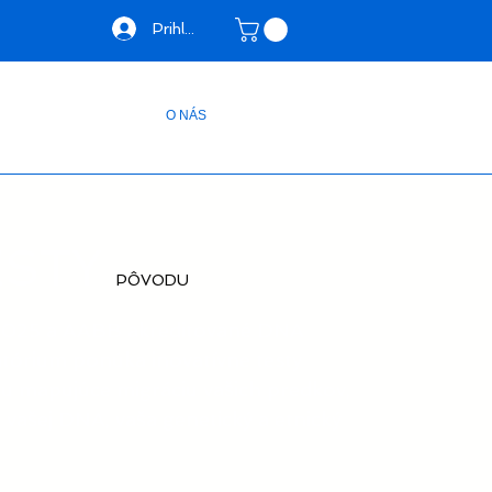
Prihlásiť sa
O NÁS
ESTY
PÔVODU
7025 a AABB akreditované DNA
atórium ponúka inovatívne testy
u mapujúce migráciu vašich predkov,
vašej DNA, vaša genetický a etnický