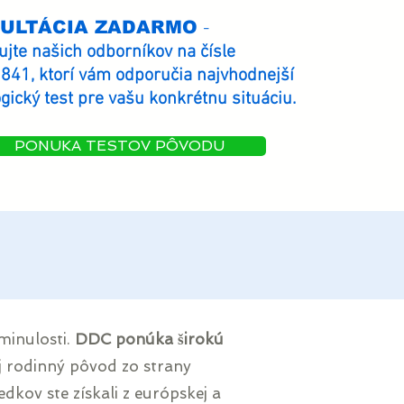
ULTÁCIA ZADARMO
-
ujte našich odborníkov na čísle
41, ktorí vám odporučia najvhodnejší
gický test pre vašu konkrétnu situáciu.
PONUKA TESTOV PÔVODU
minulosti.
DDC ponúka širokú
oj rodinný pôvod zo strany
edkov ste získali z európskej a