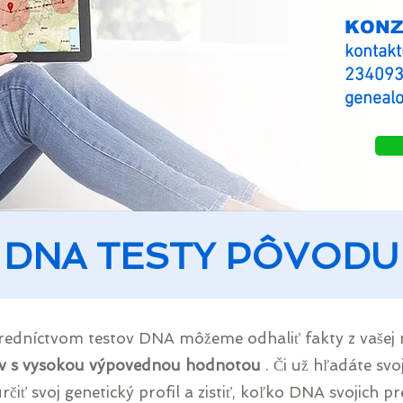
KONZ
kontakt
2340938
genealo
DNA TESTY PÔVODU
tredníctvom testov DNA môžeme odhaliť fakty z vašej 
v s vysokou výpovednou hodnotou
. Či už hľadáte sv
iť svoj genetický profil a zistiť, koľko DNA svojich pr