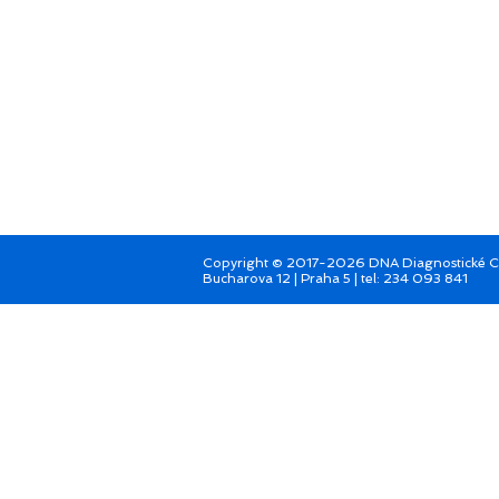
Copyright © 2017-2026 DNA Diagnostické Cent
Bucharova 12 | Praha 5 | tel: 234 093 841