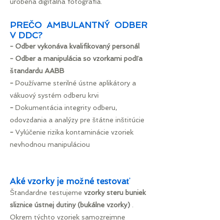
urobená digitálna fotografia.
PREČO AMBULANTNÝ ODBER
V DDC?
- Odber vykonáva kvalifikovaný personál
- Odber a manipulácia so vzorkami podľa
štandardu AABB
-
Používame sterilné ústne aplikátory a
vákuový systém odberu krvi
-
Dokumentácia integrity odberu,
odovzdania a analýzy pre štátne
inštitúcie
-
Vylúčenie rizika kontaminácie vzoriek
nevhodnou manipuláciou
Aké vzorky je možné testovať
Štandardne testujeme
vzorky steru buniek
sliznice ústnej dutiny (bukálne vzorky)
.
Okrem týchto vzoriek samozrejmne