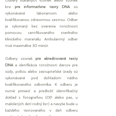
Odbery bukálnych vzoriek alebo vzoriek
krvi
pre informatívne testy DNA
sú
vykonávané laborantom alebo
kvalifikovanou zdravotnou sestrou. Odber
je vykonaný bez overenia totožnosti
pomocou certifikovaného sterilného
klinického materiálu. Ambulantný odber
trvá maximálne 30 minút.
Odbery vzoriek
pre akreditované testy
DNA
a idetifikácia totožnosti darcov pre
súdy, políciu alebo zastupiteľské úrady sú
vykonávané pod dohľadom nášho
kvalifikovaného odborníka. K odberu je
nutné priniesť a predložiť identifikačný
doklad s fotografiou (OP alebo pas, u
maloletých detí rodný list) a navyše bude u
každého testovaného v deň odberu