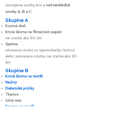
testujeme vzorky krvi a
neštandardné
vzorky A, B a C
.
Skupina A
Kostná dreň
Krvná škvrna na filtračnom papieri
nie staršie ako 60 dní
Sperma
zmrazená vzorka zo spermobanky
čerstvá
alebo zamrazená vzorka, nie staršia ako 30
dní
Skupina B
Krvná škvrna na textílii
Nechty
Diabetické prúžky
Tkanivo
Ušný maz
Spermie na textílii
Pupočná šnúra