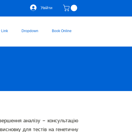
Увійти
 Link
Dropdown
Book Online
вершення аналізу – консультацію
исновку для тестів на генетичну